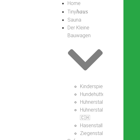
Home
haus
Tiny
Sauna
Der Kleine
Bauwagen
Kinderspielhaus
Hundehütte
Hühnerstall
Hühnerstall
🇨🇭
Hasenstall
Ziegenstall