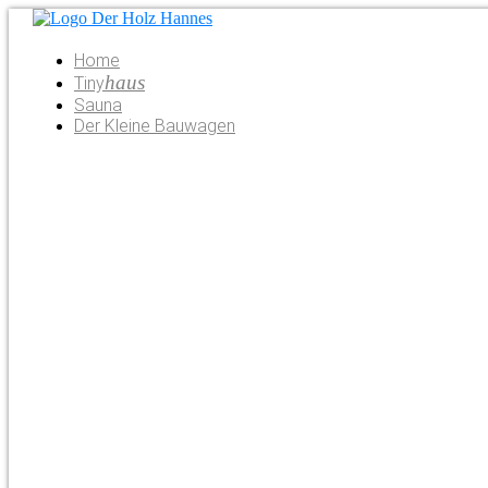
Zum
Inhalt
springen
Home
haus
Tiny
Sauna
Der Kleine Bauwagen