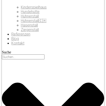
Kinderspielhaus
Hundehütte
Hühnerstall
Hühnerstall🇨🇭
Hasenstall
Ziegenstall
Referenzen
Blog
Kontakt
Suche