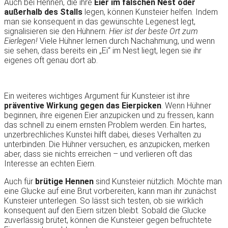
Auch bei Hennen, die ihre
Eier im falschen Nest oder
außerhalb des Stalls
legen, können Kunsteier helfen. Indem
man sie konsequent in das gewünschte Legenest legt,
signalisieren sie den Hühnern:
Hier ist der beste Ort zum
Eierlegen!
Viele Hühner lernen durch Nachahmung, und wenn
sie sehen, dass bereits ein „Ei“ im Nest liegt, legen sie ihr
eigenes oft genau dort ab.
Ein weiteres wichtiges Argument für Kunsteier ist ihre
präventive Wirkung gegen das Eierpicken
. Wenn Hühner
beginnen, ihre eigenen Eier anzupicken und zu fressen, kann
das schnell zu einem ernsten Problem werden. Ein hartes,
unzerbrechliches Kunstei hilft dabei, dieses Verhalten zu
unterbinden. Die Hühner versuchen, es anzupicken, merken
aber, dass sie nichts erreichen – und verlieren oft das
Interesse an echten Eiern.
Auch für
brütige Hennen
sind Kunsteier nützlich. Möchte man
eine Glucke auf eine Brut vorbereiten, kann man ihr zunächst
Kunsteier unterlegen. So lässt sich testen, ob sie wirklich
konsequent auf den Eiern sitzen bleibt. Sobald die Glucke
zuverlässig brütet, können die Kunsteier gegen befruchtete