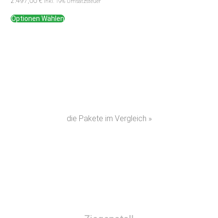
2.497,00
€
inkl. 19% Umsatzsteuer
Optionen Wählen
die Pakete im Vergleich »