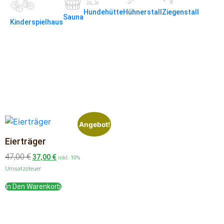
Hundehütte
Hühnerstall
Ziegenstall
Sauna
Kinderspielhaus
Angebot!
Eierträger
47,00
€
37,00
€
inkl. 19%
Umsatzsteuer
In Den Warenkorb