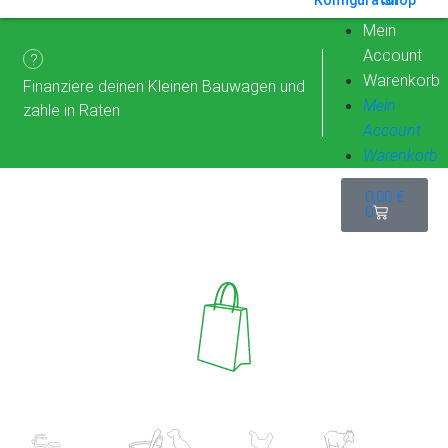
Mein
Account
?
Warenkorb
Finanziere deinen Kleinen Bauwagen und
Mein
zahle in Raten
Account
Warenkorb
0,00
€
0