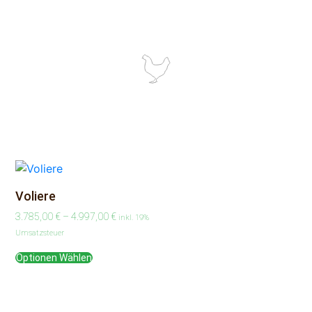
Voliere
3.785,00
€
–
4.997,00
€
inkl. 19%
Umsatzsteuer
Optionen Wählen