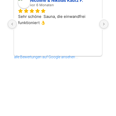
Nicoline & Nikolas Kautz F.
vor 6 Monaten
Sehr schöne  Sauna, die einwandfrei 
Wir
funktioniert 👌
Tea
Zus
Tra
alle Bewertungen auf Google ansehen ...