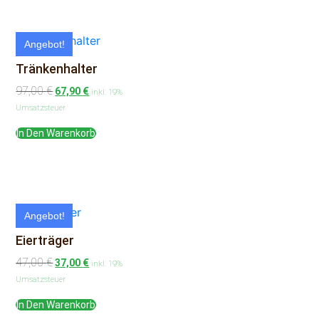
Angebot!
Tränkenhalter
97,00
€
67,90
€
inkl. 19%
Umsatzsteuer
In Den Warenkorb
Angebot!
Eierträger
47,00
€
37,00
€
inkl. 19%
Umsatzsteuer
In Den Warenkorb