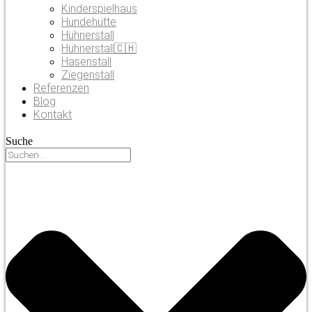
Kinderspielhaus
Hundehütte
Hühnerstall
Hühnerstall🇨🇭
Hasenstall
Ziegenstall
Referenzen
Blog
Kontakt
Suche