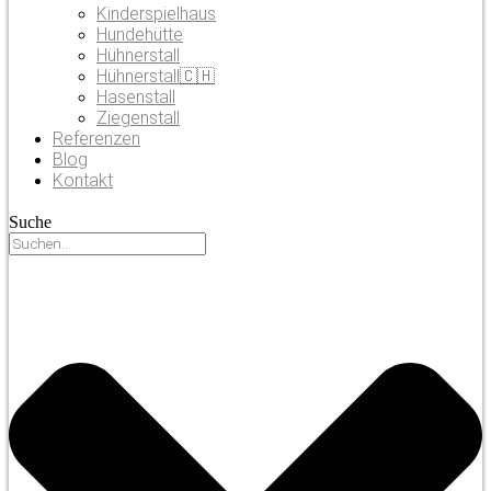
Kinderspielhaus
Hundehütte
Hühnerstall
Hühnerstall🇨🇭
Hasenstall
Ziegenstall
Referenzen
Blog
Kontakt
Suche