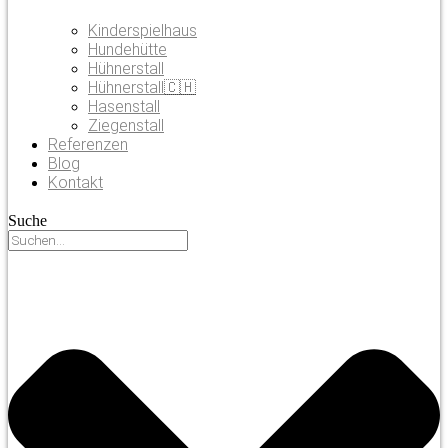
Kinderspielhaus
Hundehütte
Hühnerstall
Hühnerstall🇨🇭
Hasenstall
Ziegenstall
Referenzen
Blog
Kontakt
Suche